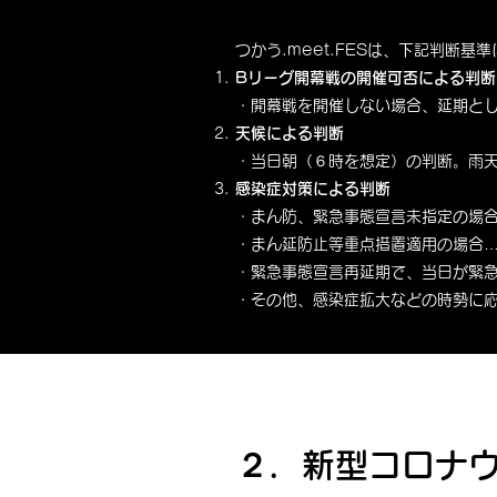
​つかう.meet.FESは、下記判断
Bリーグ開幕戦の開催可否による判断
・開幕戦を開催しない場合、延期と
天候による判断
・当日朝（６時を想定）の判断。雨
感染症対策による判断
・まん防、緊急事態宣言未指定の場合
・まん延防止等重点措置適用の場合…
・緊急事態宣言再延期で、当日が緊
・その他、感染症拡大などの時勢に
２．新型コロナ