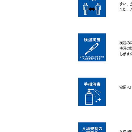
また、
また、
検温の
検温の
します
会場入
入退場