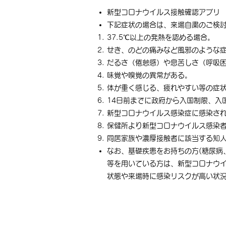
新型コロナウイルス接触確認アプリ 
下記症状の場合は、来場自粛のご検討
37.5℃以上の発熱を認める場合。
せき、のどの痛みなど風邪のような
だるさ（倦怠感）や息苦しさ（呼吸
味覚や嗅覚の異常がある。
体が重く感じる、疲れやすい等の症
14日前までに政府から入国制限、入
新型コロナウイルス感染症に感染さ
保健所より新型コロナウイルス感染者
同居家族や濃厚接触者に該当する知
なお、基礎疾患をお持ちの方(糖尿病
等を用いている方は、新型コロナウ
状態や来場時に感染リスクが高い状