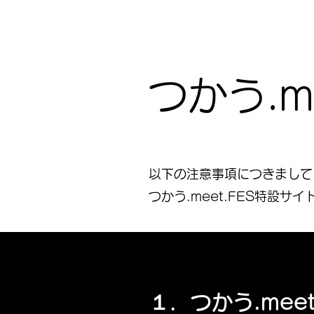
つかう.m
以下の注意事項につきまして
​つかう.meet.FES特設サイ
１．つかう.mee