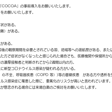
「COCOA」の事前導入をお願いいたします。
をお願いいたします。​
症状がある。
困難）がある。
状がある。
国後の観察期間を必要とされている国、地域等への渡航歴がある、また
れた方で症状がなくなったと感じられた場合でも、医療機関や保健所か
の濃厚接触者と判断されてから2週間以内の方。
人に新型コロナウイルス感染が疑われる方がいる。
、心不全、呼吸器疾患（COPD 等）)等の基礎疾患 がある方や透析
イルス感染症に罹患した際に、重篤化のリスクが高いと言われています
況が懸念される場合には来場自粛のご検討をお願いいたします。