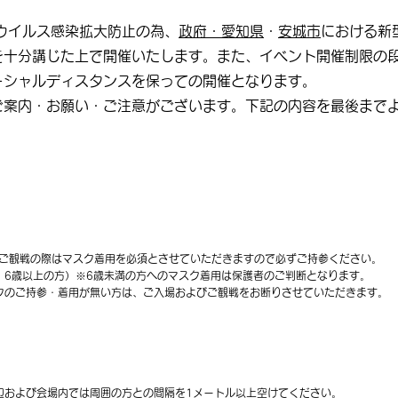
ロナウイルス感染拡大防止の為、
政府・愛知県
・
安城市
における新
を十分講じた上で開催いたします。また、イベント開催制限の
ーシャルディスタンスを保っての開催となります。
ご案内・お願い・ご注意がございます。下記の内容を最後まで
/ご観戦の際はマスク着用を必須とさせていただきますので必ずご持参ください。
：6歳以上の方）※6歳未満の方へのマスク着用は保護者のご判断となります。
クのご持参・着用が無い方は、ご入場およびご観戦をお断りさせていただきます。
辺および会場内では周囲の方との間隔を1メートル以上空けてください。