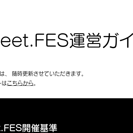
eet.FES運営
は、 随時更新させていただきます。
トは
こちらから
。
t.FES開催基準