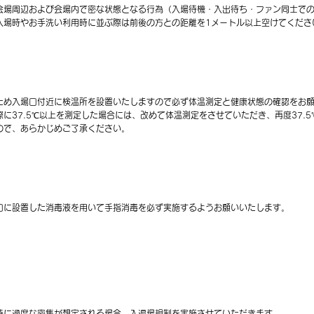
会場周辺および会場内で密な状態となる行為（入場待機・入出待ち・ファン同士で
入場時やお手洗い利用時に並ぶ際は前後の方との距離を1メートル以上空けてくださ
ため入場口付近に検温所を設置いたしますので必ず体温測定と健康状態の確認をお
際に37.5℃以上を測定した場合には、改めて体温測定をさせていただき、再度37.
ので、あらかじめご了承ください。
口に設置した消毒液を用いて手指消毒を必ず実施するようお願いいたします。
時に過度な密集が想定される場合、入退場規制を実施させていただきます。